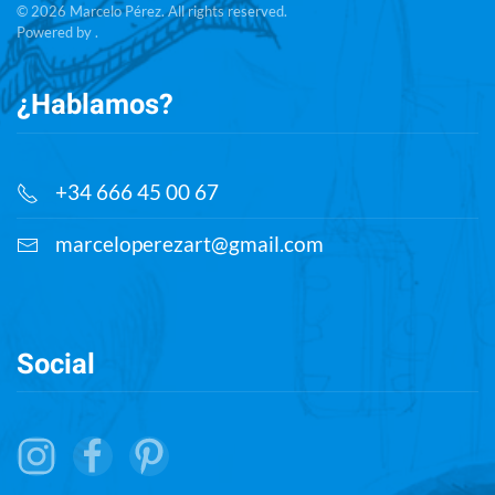
©
2026
Marcelo Pérez. All rights reserved.
Powered by .
¿Hablamos?
+34 666 45 00 67
marceloperezart@gmail.com
Social