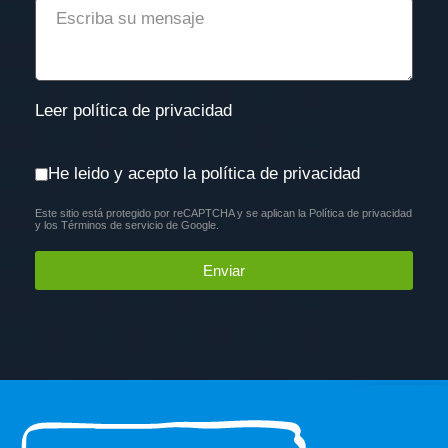
Leer política de privacidad
Aceptación política de privacidad
*
He leido y acepto la política de privacidad
Este sitio está protegido por reCAPTCHA y se aplican la
Política de privacidad
reCAPTCHA
*
y los
Términos de servicio
de Google.
Enviar