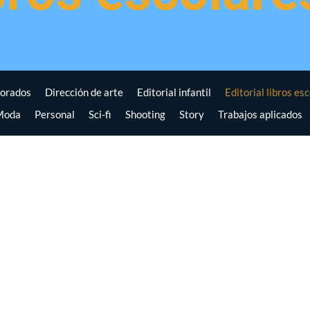
orados
Dirección de arte
Editorial infantil
Editorial libros es
Moda
Personal
Sci-fi
Shooting
Story
Trabajos aplicados