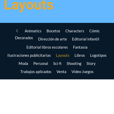
Layouts
Animatics
Bocetos
Characters
Cómic
Decorados
Dirección de arte
Editorial infantil
Editorial libros escolares
Fantasía
Ilustraciones publicitarias
Layouts
Libros
Logotipos
Moda
Personal
Sci-fi
Shooting
Story
Trabajos aplicados
Venta
Video Juegos