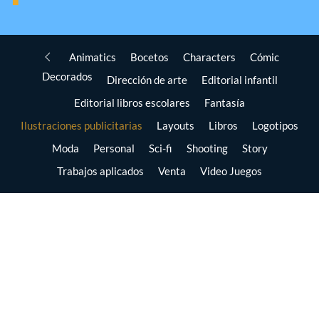
Animatics
Bocetos
Characters
Cómic
Decorados
Dirección de arte
Editorial infantil
Editorial libros escolares
Fantasía
Ilustraciones publicitarias
Layouts
Libros
Logotipos
Moda
Personal
Sci-fi
Shooting
Story
Trabajos aplicados
Venta
Video Juegos